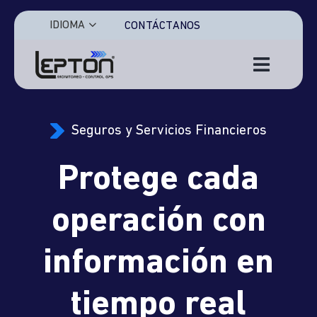
Saltar
al
IDIOMA
CONTÁCTANOS
contenido
Toggle
Navigat
Inicio
Seguros y Servicios Financieros
Características
Protege cada
Soluciones
operación con
Sectores
información en
Iniciar Sesión
tiempo real