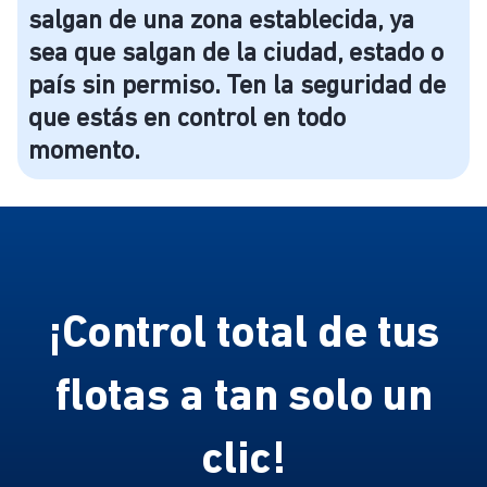
salgan de una zona establecida, ya
sea que salgan de la ciudad, estado o
país sin permiso. Ten la seguridad de
Recibe novedades
que estás en control en todo
momento.
¡Control total de tus
¿Giro de tu empresa?
flotas a tan solo un
¿Qué estás buscando?
clic!
Monitoreo y Seguridad