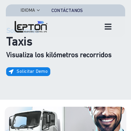
Saltar
al
IDIOMA
CONTÁCTANOS
contenido
Toggle
Soluciones
Navigat
Taxis
Inicio
Visualiza los kilómetros recorridos
Características
Solicitar Demo
Soluciones
Sectores
Iniciar Sesión