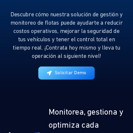
Gestión de Consumo
Optimización de Rutas
Descubre cómo nuestra solución de gestión y
Quisiera saber más
monitoreo de flotas puede ayudarte a reducir
costos operativos, mejorar la seguridad de
Enviar
tus vehículos y tener el control total en
tiempo real. ¡Contrata hoy mismo y lleva tu
operación al siguiente nivel!
Solicitar Demo
Monitorea, gestiona y
optimiza cada