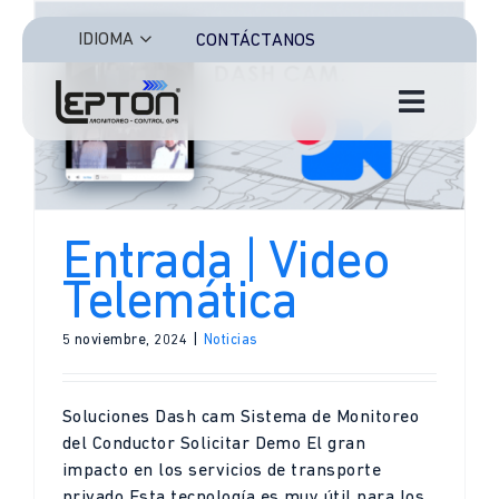
Saltar
al
IDIOMA
CONTÁCTANOS
contenido
Toggle
Navigat
Inicio
Características
Entrada | Video
Telemática
Soluciones
5 noviembre, 2024
|
Noticias
Sectores
Soluciones Dash cam Sistema de Monitoreo
Iniciar Sesión
del Conductor Solicitar Demo El gran
impacto en los servicios de transporte
privado Esta tecnología es muy útil para los