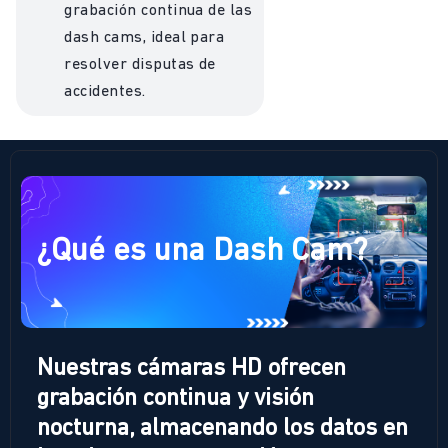
grabación continua de las
dash cams, ideal para
resolver disputas de
accidentes.
¿Giro de tu empresa?
¿Qué estás buscando?
¿Qué es una Dash Cam?
Monitoreo y Seguridad
Gestión de Consumo
Optimización de Rutas
Quisiera saber más
Nuestras cámaras HD ofrecen
Enviar
grabación continua y visión
nocturna, almacenando los datos en