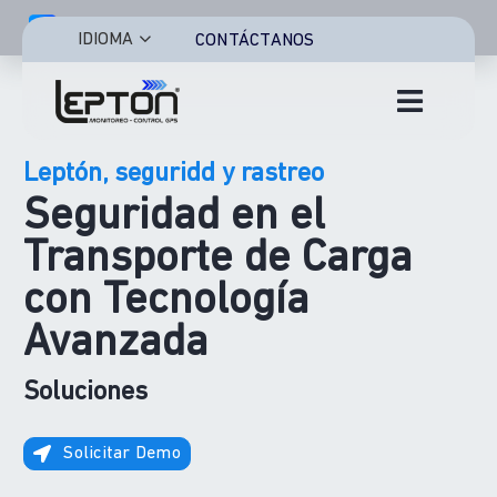
Saltar
Leptón
al
IDIOMA
CONTÁCTANOS
contenido
Caracteristicas
Toggle
Navigat
Video telemática
Leptón, seguridd y rastreo
Inicio
Soluciones
Seguridad en el
Características
Sobre nosotros
Transporte de Carga
con Tecnología
Soluciones
Avanzada
Soicitar Demo
Sectores
Soluciones
Iniciar Sesión
Iniciar Sesión
Solicitar Demo