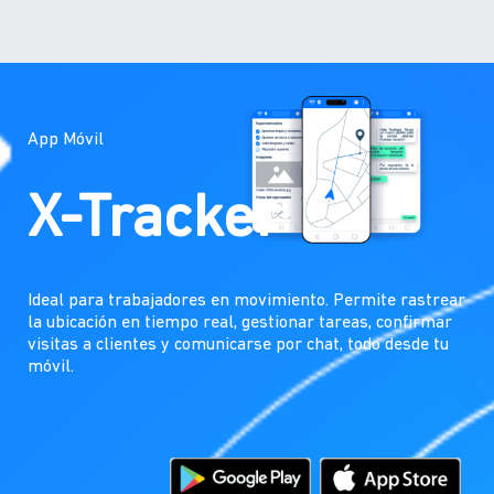
App Móvil
X-Tracker
Ideal para trabajadores en movimiento. Permite rastrear
la ubicación en tiempo real, gestionar tareas, confirmar
visitas a clientes y comunicarse por chat, todo desde tu
móvil.